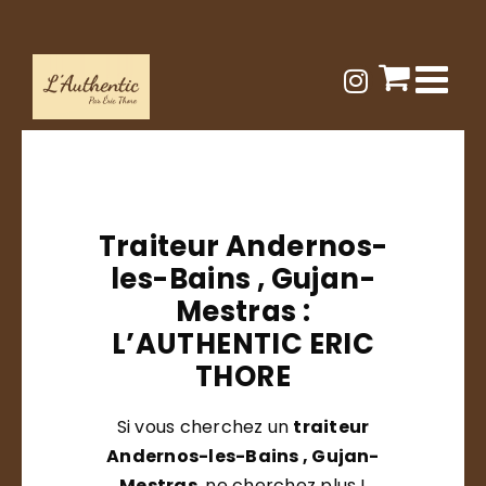
Passer
au
contenu
Traiteur Andernos-
les-Bains , Gujan-
Mestras :
L’AUTHENTIC ERIC
THORE
Si vous cherchez un
traiteur
Andernos-les-Bains , Gujan-
Mestras
, ne cherchez plus !